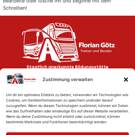
Bearbeite oder lösche ihn und beginne mit dem
Schreiben!
Staatlich anerkannte Bildungsstätte
KONTAKT
Zustimmung verwalten
0151 26 20 70 95
mail@florian-goetz.de
Um dir ein optimales Erlebnis zu bieten, verwenden wir Technologien wie
LEISTUNGEN
Cookies, um Geräteinformationen zu speichern und/oder darauf
Weiterbildung Berufskraftfahrer
zuzugreifen. Wenn du diesen Technologien zustimmst, können wir Daten
wie das Surfverhalten oder eindeutige IDs auf dieser Website verarbeiten.
Seminare Arbeitssicherheit & Unterweisungen
Wenn du deine Zustimmung nicht erteilst oder zurückziehst, können
bestimmte Merkmale und Funktionen beeinträchtigt werden.
Dozenten & Führungskräfte Seminare
Seminare Abfallrecht